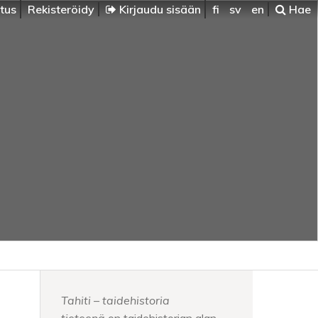
itus
Rekisteröidy
Kirjaudu sisään
fi
sv
en
Hae
Tahiti – taidehistoria