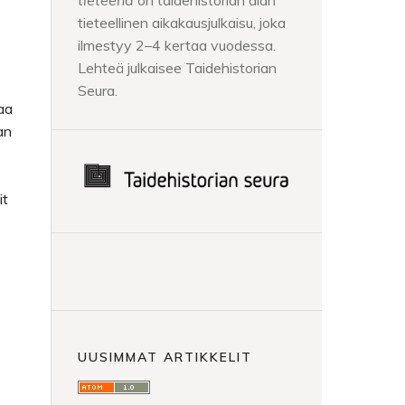
tieteenä
on taidehistorian alan
tieteellinen aikakausjulkaisu, joka
ilmestyy 2–4 kertaa vuodessa.
Lehteä julkaisee Taidehistorian
Seura.
aa
an
it
UUSIMMAT ARTIKKELIT