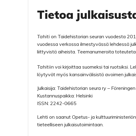
Tietoa julkaisust
Tahiti
on Taidehistorian seuran vuodesta 2011 
vuodessa verkossa ilmestyvässä lehdessä julkai
liittyvistä aiheista. Teemanumeroita toteuteta
Tahitiin
voi kirjoittaa suomeksi tai ruotsiksi. Le
löytyvät myös kansainvälisistä avoimen julka
Julkaisija: Taidehistorian seura ry – Föreningen
Kustannuspaikka: Helsinki
ISSN: 2242-0665
Lehti on saanut Opetus- ja kulttuuriministeriön
tieteelliseen julkaisutoimintaan.