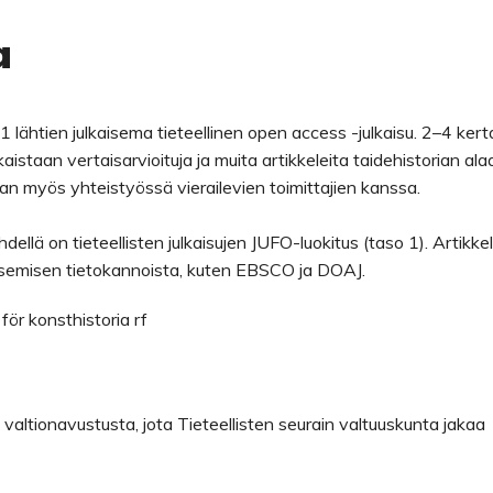
a
lähtien julkaisema tieteellinen open access -julkaisu. 2–4 kert
staan vertaisarvioituja ja muita artikkeleita taidehistorian ala
an myös yhteistyössä vierailevien toimittajien kanssa.
hdellä on tieteellisten julkaisujen JUFO-luokitus (taso 1). Artikkel
isemisen tietokannoista, kuten EBSCO ja DOAJ.
 för konsthistoria rf
 valtionavustusta, jota Tieteellisten seurain valtuuskunta jakaa