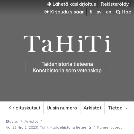
Lähetä käsikirjoitus
Rekisteröidy
Kirjaudu sisään
fi
sv
en
Hae
Kirjoituskutsut
Uusin numero
Arkistot
Tietoa
Etusivu
/
Arkistot
/
Vol 13 Nro 2 (2023): Tahiti - taidehistoria tieteenä
/
Puheenvuorot