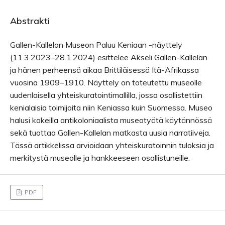
Abstrakti
Gallen-Kallelan Museon Paluu Keniaan -näyttely
(11.3.2023–28.1.2024) esittelee Akseli Gallen-Kallelan
ja hänen perheensä aikaa Brittiläisessä Itä-Afrikassa
vuosina 1909–1910. Näyttely on toteutettu museolle
uudenlaisella yhteiskuratointimallilla, jossa osallistettiin
kenialaisia toimijoita niin Keniassa kuin Suomessa. Museo
halusi kokeilla antikoloniaalista museotyötä käytännössä
sekä tuottaa Gallen-Kallelan matkasta uusia narratiiveja.
Tässä artikkelissa arvioidaan yhteiskuratoinnin tuloksia ja
merkitystä museolle ja hankkeeseen osallistuneille.
PDF