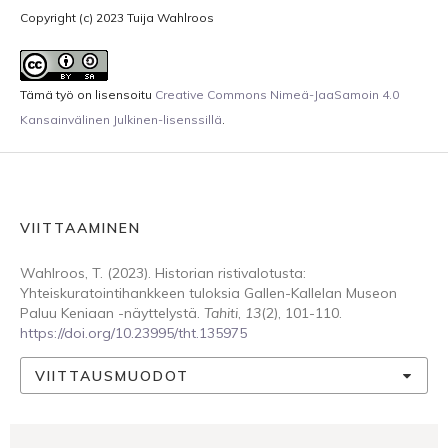
Copyright (c) 2023 Tuija Wahlroos
Tämä työ on lisensoitu
Creative Commons Nimeä-JaaSamoin 4.0
Kansainvälinen Julkinen-lisenssillä
.
VIITTAAMINEN
Wahlroos, T. (2023). Historian ristivalotusta:
Yhteiskuratointihankkeen tuloksia Gallen-Kallelan Museon
Paluu Keniaan -näyttelystä.
Tahiti
,
13
(2), 101-110.
https://doi.org/10.23995/tht.135975
VIITTAUSMUODOT