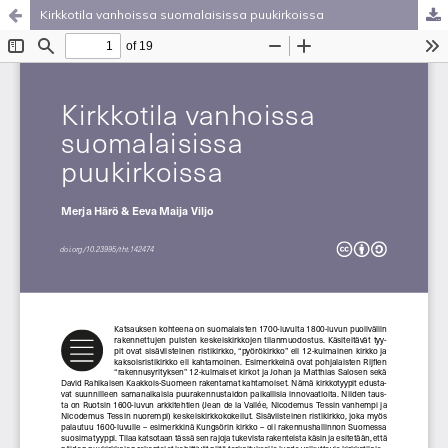
Kirkkotila vanhoissa suomalaisissa puukirkoissa
Palvelua ylläpitää
Tieteellisten seurain valtuuskunta
.