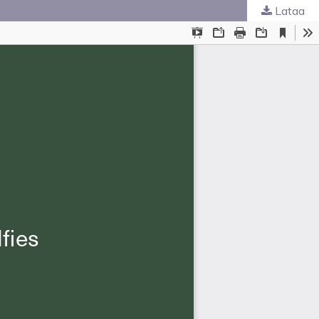
Lataa
uskunta
.