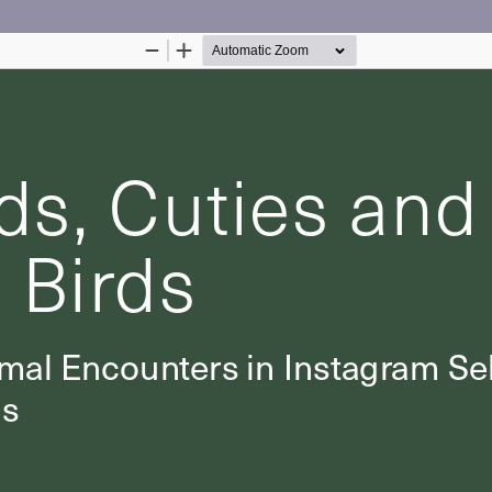
Palvelua ylläpitää
Tieteellisten seurain valtu