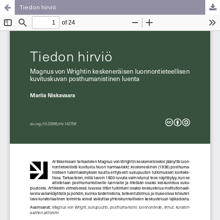
Tiedon hirviö
Palvelua ylläpitää
Tieteellisten seurain valtuuskunta
.