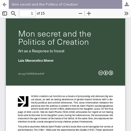
Mon secret and the Politics of Creation
Palvelua ylläpitää
Tieteellisten seurain valtuuskunta
.