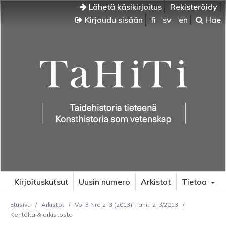
Lähetä käsikirjoitus
Rekisteröidy
Kirjaudu sisään
fi
sv
en
Hae
Kirjoituskutsut
Uusin numero
Arkistot
Tietoa
Etusivu
/
Arkistot
/
Vol 3 Nro 2–3 (2013): Tahiti 2–3/2013
/
Kentältä & arkistosta