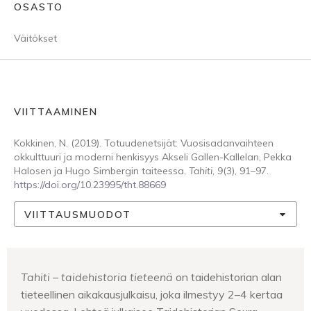
OSASTO
Väitökset
VIITTAAMINEN
Kokkinen, N. (2019). Totuudenetsijät: Vuosisadanvaihteen
okkulttuuri ja moderni henkisyys Akseli Gallen-Kallelan, Pekka
Halosen ja Hugo Simbergin taiteessa.
Tahiti
,
9
(3), 91–97.
https://doi.org/10.23995/tht.88669
VIITTAUSMUODOT
Tahiti – taidehistoria tieteenä
on taidehistorian alan
tieteellinen aikakausjulkaisu, joka ilmestyy 2–4 kertaa