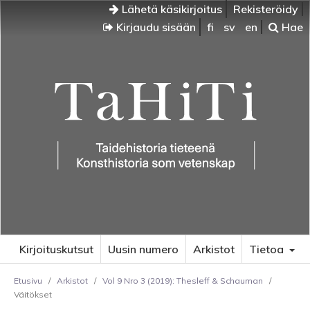
Lähetä käsikirjoitus
Rekisteröidy
Kirjaudu sisään
fi
sv
en
Hae
Kirjoituskutsut
Uusin numero
Arkistot
Tietoa
Etusivu
/
Arkistot
/
Vol 9 Nro 3 (2019): Thesleff & Schauman
/
Väitökset