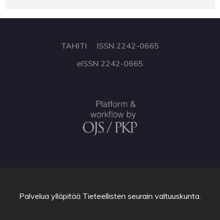
TAHITI ISSN 2242-0665
eISSN 2242-0665
Palvelua ylläpitää
Tieteellisten seurain valtuuskunta
.