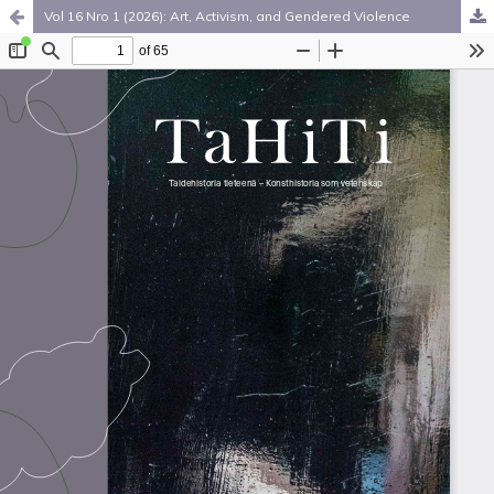
Vol 16 Nro 1 (2026): Art, Activism, and Gendered Violence
Palvelua ylläpitää
Tieteellisten seurain valtuuskunta
.