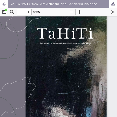
Vol 16 Nro 1 (2026): Art, Activism, and Gendered Violence
Palvelua ylläpitää
Tieteellisten seurain valtuuskunta
.