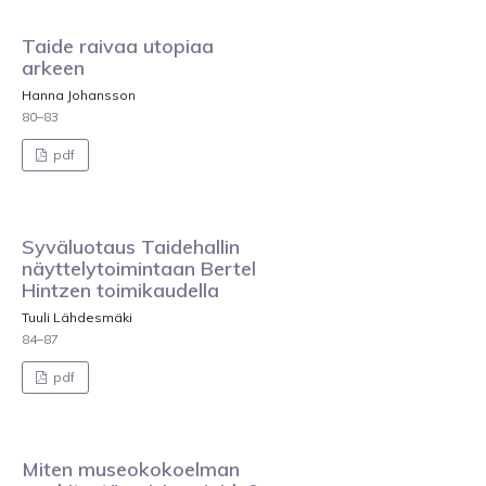
Taide raivaa utopiaa
arkeen
Hanna Johansson
80–83
pdf
Syväluotaus Taidehallin
näyttelytoimintaan Bertel
Hintzen toimikaudella
Tuuli Lähdesmäki
84–87
pdf
Miten museokokoelman