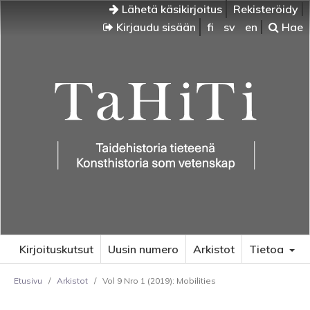
Lähetä käsikirjoitus
Rekisteröidy
Kirjaudu sisään
fi
sv
en
Hae
Kirjoituskutsut
Uusin numero
Arkistot
Tietoa
Etusivu
/
Arkistot
/
Vol 9 Nro 1 (2019): Mobilities