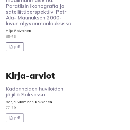
maailmanmaisema:
Paratiisin ikonografia ja
satelliittiperspektiivi Petri
Ala- Maunuksen 2000-
luvun öljyvärimaalauksissa
Hilja Roivainen
65–76
pdf
Kirja-arviot
Kadonneiden huviloiden
jäljillä Saksassa
Renja Suominen-Kokkonen
77–79
pdf