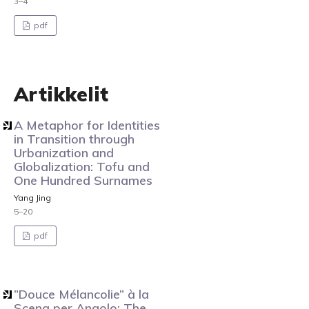
3–4
pdf
Artikkelit
A Metaphor for Identities
in Transition through
Urbanization and
Globalization: Tofu and
One Hundred Surnames
Yang Jing
5–20
pdf
”Douce Mélancolie” à la
Scena per Angolo: The