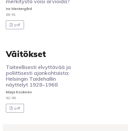
merkitystä voisi arvioida?
Ira Westergård
88–91
pdf
Väitökset
Taiteellisesti elvyttävää ja
poliittisesti ajankohtaista:
Helsingin Taidehallin
näyttelyt 1928–1968
Maija Koskinen
92–96
pdf