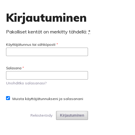
Kirjautuminen
Pakolliset kentät on merkitty tähdellä:
*
Käyttäjätunnus tai sähköposti
*
Salasana
*
Unohditko salasanasi?
Muista käyttäjätunnukseni ja salasanani
Rekisteröidy
Kirjautuminen