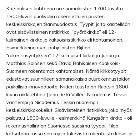
Katsauksen kohteena on suomalaisten 1700-luvulta
1800-luvun puoliväliin rakennettujen puisten
keskeiskirkkojen tilanmuodostus. Tyypit, joita käsitellään
ovat sisäviisteinen ristikirkko, “pyörökirkko” eli 12-
kulmainen kirkko ja kaksoisristikirkko eli kahtamoinen.
Esimerkkeinä ovat pohjalaisten Rijfien
“rakennusyrityksen” 12-kulmaiset kirkot ja Johan ja
Matthias Salosen sekä David Rahikaisen Kaakkois-
Suomeen rakentamat kahtamoiset. Nämä kirkkotyypit
edustavat suunnilleen samanaikaisia puurakennustaidon
paikallisia innovaatioita. Niiden tausta on Ruotsin 1600-
luvun arkkitehtien (Jean de la Vallée, Nicodemus Tessin
vanhempi ja Nicodemus Tessin nuorempi)
keskeiskirkkokokeilut. Sisäviisteinen ristikirkko, joka myös
palautuu 1600-luvulle - esimerkkinä Kungsörin kirkko - oli
rakennushallinnon Suomessa suosima tyyppi. Tilaa
katsotaan tässä sen rajoja tukevista rakenteista käsin, ja