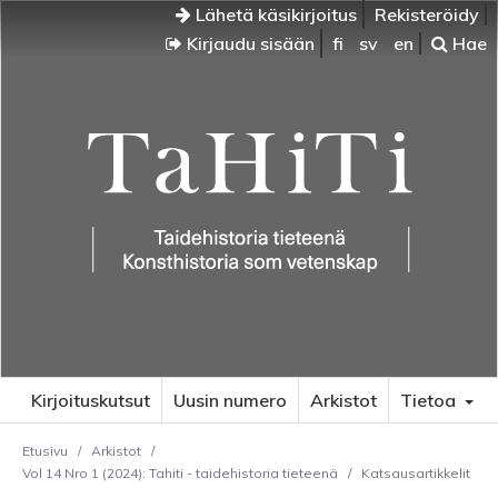
Lähetä käsikirjoitus
Rekisteröidy
Kirjaudu sisään
fi
sv
en
Hae
Kirjoituskutsut
Uusin numero
Arkistot
Tietoa
Etusivu
/
Arkistot
/
Vol 14 Nro 1 (2024): Tahiti - taidehistoria tieteenä
/
Katsausartikkelit